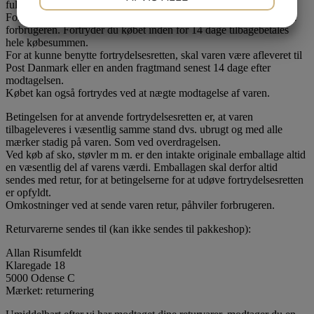
fuld returret på alle vare købt hos Risumfeldt.dk.
Fortrydelsesretten løber fra det tidspunkt hvor varen overdrages til
JA
NEJ
JA
NEJ
forbrugeren. Fortryder du købet inden for 14 dage tilbagebetales
MARKETING
STATISTIK
hele købesummen.
For at kunne benytte fortrydelsesretten, skal varen være afleveret til
Post Danmark eller en anden fragtmand senest 14 dage efter
modtagelsen.
Købet kan også fortrydes ved at nægte modtagelse af varen.
Betingelsen for at anvende fortrydelsesretten er, at varen
tilbageleveres i væsentlig samme stand dvs. ubrugt og med alle
mærker stadig på varen. Som ved overdragelsen.
Ved køb af sko, støvler m m. er den intakte originale emballage altid
en væsentlig del af varens værdi. Emballagen skal derfor altid
sendes med retur, for at betingelserne for at udøve fortrydelsesretten
er opfyldt.
Omkostninger ved at sende varen retur, påhviler forbrugeren.
Returvarerne sendes til (kan ikke sendes til pakkeshop):
Allan Risumfeldt
Klaregade 18
5000 Odense C
Mærket: returnering