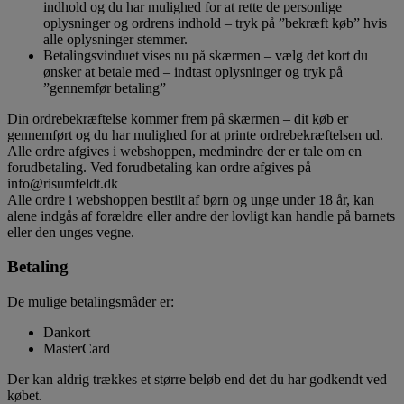
indhold og du har mulighed for at rette de personlige
oplysninger og ordrens indhold – tryk på ”bekræft køb” hvis
alle oplysninger stemmer.
Betalingsvinduet vises nu på skærmen – vælg det kort du
ønsker at betale med – indtast oplysninger og tryk på
”gennemfør betaling”
Din ordrebekræftelse kommer frem på skærmen – dit køb er
gennemført og du har mulighed for at printe ordrebekræftelsen ud.
Alle ordre afgives i webshoppen, medmindre der er tale om en
forudbetaling. Ved forudbetaling kan ordre afgives på
info@risumfeldt.dk
Alle ordre i webshoppen bestilt af børn og unge under 18 år, kan
alene indgås af forældre eller andre der lovligt kan handle på barnets
eller den unges vegne.
Betaling
De mulige betalingsmåder er:
Dankort
MasterCard
Der kan aldrig trækkes et større beløb end det du har godkendt ved
købet.