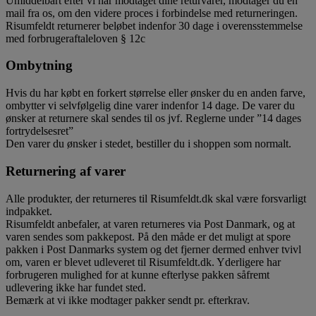
Umiddelbart efter vi har modtaget dine returvarer, modtager du en
mail fra os, om den videre proces i forbindelse med returneringen.
Risumfeldt returnerer beløbet indenfor 30 dage i overensstemmelse
med forbrugeraftaleloven § 12c
Ombytning
Hvis du har købt en forkert størrelse eller ønsker du en anden farve,
ombytter vi selvfølgelig dine varer indenfor 14 dage. De varer du
ønsker at returnere skal sendes til os jvf. Reglerne under ”14 dages
fortrydelsesret”
Den varer du ønsker i stedet, bestiller du i shoppen som normalt.
Returnering af varer
Alle produkter, der returneres til Risumfeldt.dk skal være forsvarligt
indpakket.
Risumfeldt anbefaler, at varen returneres via Post Danmark, og at
varen sendes som pakkepost. På den måde er det muligt at spore
pakken i Post Danmarks system og det fjerner dermed enhver tvivl
om, varen er blevet udleveret til Risumfeldt.dk. Yderligere har
forbrugeren mulighed for at kunne efterlyse pakken såfremt
udlevering ikke har fundet sted.
Bemærk at vi ikke modtager pakker sendt pr. efterkrav.