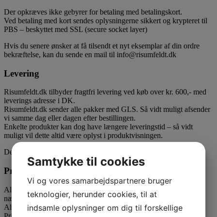
Der opkræves ikke gebyrer for betaling med betalingskort.
Ved betaling med kort sendes oplysningerne sikkert og krypteret til
PBS – beskyttet med SSL (secure socket layer)
Hvis du senere ønsker at få tilsendt et nyt eksemplar af din ordre
bekræftelse, kan du sende en mail til info@risumfeldt.dk
Levering
Risumfeldt.dk tilbyder fragtfri levering ved køb over kr. 600,- med
leverings adresse i DK.
Risumfeldt.dk sender alle pakker med GLS. Så vidt muligt afsender
vi samme dag eller dagen efter bestillingen.
Enkelte produkter kan dog have længere leveringstid – så vidt
muligt vil dette altid være oplyst i produktvisningen.
Der tages forbehold for forsinkelser hos GLS.
Samtykke til cookies
Priser
Vi og vores samarbejdspartnere bruger
Alle priser er inkl 25% moms og i danske kroner, hvor intet andet
teknologier, herunder cookies, til at
nævnes.
indsamle oplysninger om dig til forskellige
Alle priser er dagspriser og opdateres løbende.
Priserne er kun gældende indenfor Danmarks grænser ekskl.