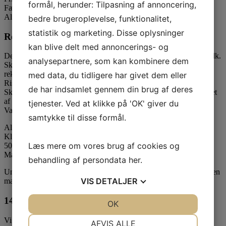
formål, herunder: Tilpasning af annoncering,
Færøerne og Grønland
Alle kontrakter indgås på dansk.
bedre brugeroplevelse, funktionalitet,
statistik og marketing. Disse oplysninger
Reklamationsret
kan blive delt med annoncerings- og
Der ydes 2 års reklamationsret på produkter købt hos Risumfeldt.dk.
analysepartnere, som kan kombinere dem
Skulle varen mod forventning gå i stykker under
reklamationsperioden, repareres denne vederlagsfrit af
med data, du tidligere har givet dem eller
Risumfeldt.dk eller leverandøren.
de har indsamlet gennem din brug af deres
Skader på varen som skyldes dårlig vedligeholdelse er ikke dækket
af reklamationsretten.
tjenester. Ved at klikke på 'OK' giver du
Varen sendes til:
samtykke til disse formål.
Allan Risumfeldt
Klaregade 18
Læs mere om vores brug af cookies og
5000 Odense C
Mærket: Reklamation
behandling af persondata
her
.
Umiddelbart efter vi har modtaget din reklamation, får du tilsendt en
VIS
DETALJER
mail om det videre forløb.
14 dages fuld returret også på Udsalgsvarer
JA
NEJ
OK
JA
NEJ
NØDVENDIGE
PRÆFERENCER
Vi overholder forbrugeraftaleloven og giver selvfølgelig 14 dages
AFVIS ALLE