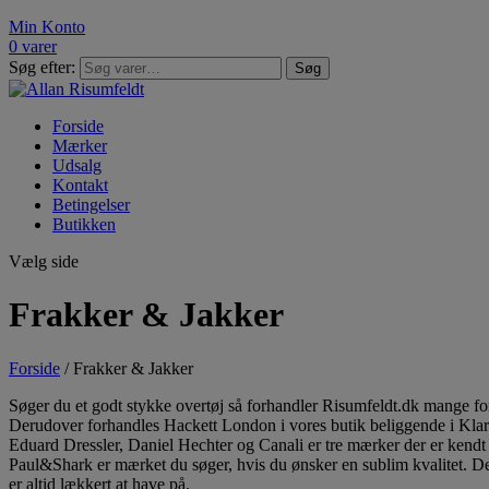
Min Konto
0 varer
Søg efter:
Søg
Forside
Mærker
Udsalg
Kontakt
Betingelser
Butikken
Vælg side
Frakker & Jakker
Forside
/ Frakker & Jakker
Søger du et godt stykke overtøj så forhandler Risumfeldt.dk mange f
Derudover forhandles Hackett London i vores butik beliggende i Kla
Eduard Dressler, Daniel Hechter og Canali er tre mærker der er kendt fo
Paul&Shark er mærket du søger, hvis du ønsker en sublim kvalitet. De
er altid lækkert at have på.