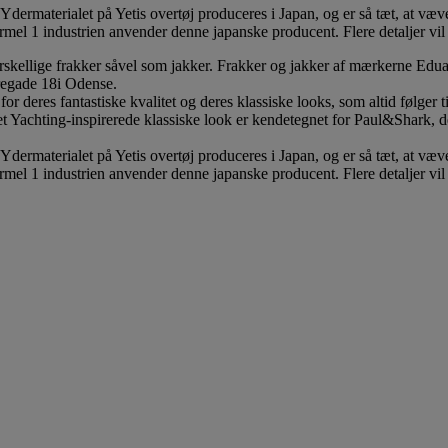
 Ydermaterialet på Yetis overtøj produceres i Japan, og er så tæt, at væ
ormel 1 industrien anvender denne japanske producent. Flere detaljer vi
orskellige frakker såvel som jakker. Frakker og jakker af mærkerne Edu
regade 18i Odense.
r deres fantastiske kvalitet og deres klassiske looks, som altid følger 
t Yachting-inspirerede klassiske look er kendetegnet for Paul&Shark, d
 Ydermaterialet på Yetis overtøj produceres i Japan, og er så tæt, at væ
ormel 1 industrien anvender denne japanske producent. Flere detaljer vi