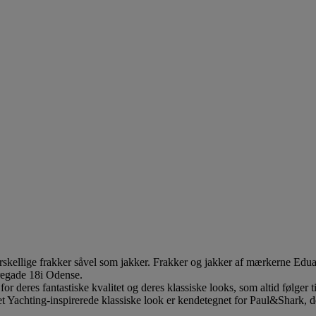
orskellige frakker såvel som jakker. Frakker og jakker af mærkerne Edu
regade 18i Odense.
r deres fantastiske kvalitet og deres klassiske looks, som altid følger 
t Yachting-inspirerede klassiske look er kendetegnet for Paul&Shark, d