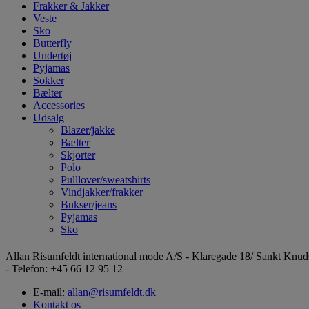
Frakker & Jakker
Veste
Sko
Butterfly
Undertøj
Pyjamas
Sokker
Bælter
Accessories
Udsalg
Blazer/jakke
Bælter
Skjorter
Polo
Pulllover/sweatshirts
Vindjakker/frakker
Bukser/jeans
Pyjamas
Sko
Allan Risumfeldt international mode A/S - Klaregade 18/ Sankt Kn
- Telefon: +45 66 12 95 12
E-mail:
allan@risumfeldt.dk
Kontakt os