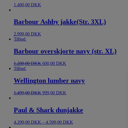
1.400,00
DKK
Barbour Ashby jakke(Str. 3XL)
2.999,00
DKK
Tilbud
Barbour overskjorte navy (str. XL)
1.200,00
DKK
600,00
DKK
Tilbud
Wellington lumber navy
1.499,00
DKK
999,00
DKK
Paul & Shark dunjakke
4.299,00
DKK
–
4.599,00
DKK