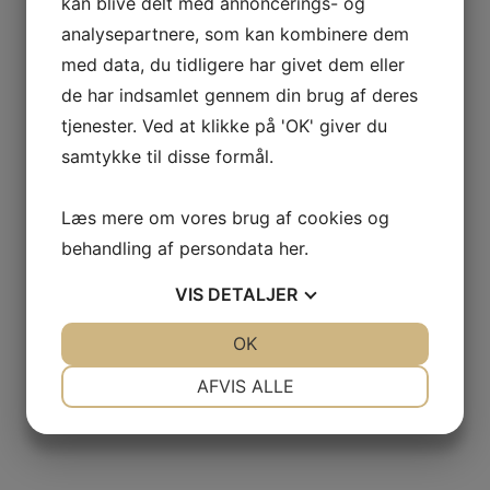
kan blive delt med annoncerings- og
analysepartnere, som kan kombinere dem
med data, du tidligere har givet dem eller
de har indsamlet gennem din brug af deres
tjenester. Ved at klikke på 'OK' giver du
samtykke til disse formål.
Læs mere om vores brug af cookies og
behandling af persondata
her
.
VIS
DETALJER
JA
NEJ
OK
JA
NEJ
NØDVENDIGE
PRÆFERENCER
AFVIS ALLE
JA
NEJ
JA
NEJ
MARKETING
STATISTIK