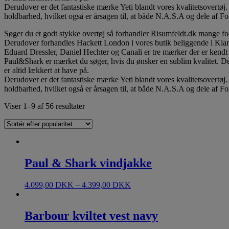
Derudover er det fantastiske mærke Yeti blandt vores kvalitetsovertøj.
holdbarhed, hvilket også er årsagen til, at både N.A.S.A og dele af F
Søger du et godt stykke overtøj så forhandler Risumfeldt.dk mange f
Derudover forhandles Hackett London i vores butik beliggende i Kla
Eduard Dressler, Daniel Hechter og Canali er tre mærker der er kendt fo
Paul&Shark er mærket du søger, hvis du ønsker en sublim kvalitet. De
er altid lækkert at have på.
Derudover er det fantastiske mærke Yeti blandt vores kvalitetsovertøj.
holdbarhed, hvilket også er årsagen til, at både N.A.S.A og dele af F
Viser 1–9 af 56 resultater
Paul & Shark vindjakke
4.099,00
DKK
–
4.399,00
DKK
Barbour kviltet vest navy