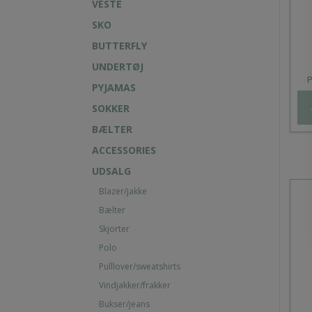
VESTE
SKO
BUTTERFLY
UNDERTØJ
P
PYJAMAS
SOKKER
BÆLTER
ACCESSORIES
UDSALG
Blazer/jakke
Bælter
Skjorter
Polo
Pulllover/sweatshirts
Vindjakker/frakker
Bukser/jeans