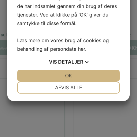
de har indsamlet gennem din brug af deres
tjenester. Ved at klikke på 'OK' giver du
samtykke til disse formål.
aul & Shark T-Shirt I 2 Farver
Paul & Shark T-Shirt
Læs mere om vores brug af cookies og
599,00
DKK
650,00
DK
999,00
DKK
999,00
DKK
behandling af persondata
her
.
VIS
DETALJER
JA
NEJ
OK
JA
NEJ
NØDVENDIGE
PRÆFERENCER
AFVIS ALLE
JA
NEJ
JA
NEJ
MARKETING
STATISTIK