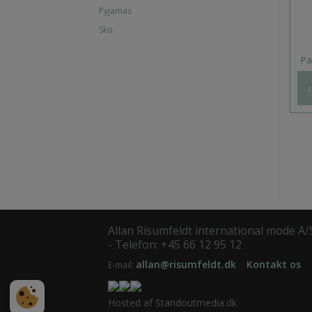
Pyjamas
Sko
Pa
1
Allan Risumfeldt international mode A
- Telefon: +45 66 12 95 12
allan@risumfeldt.dk
Kontakt os
E-mail:
Hosted af Standoutmedia.dk