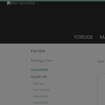
FORSIDE
M
POLOER
Kategorier
Viser
GAVEKORT
SKJORTER
Barbour
Paul & Shark
Stenströms
Casa Moda