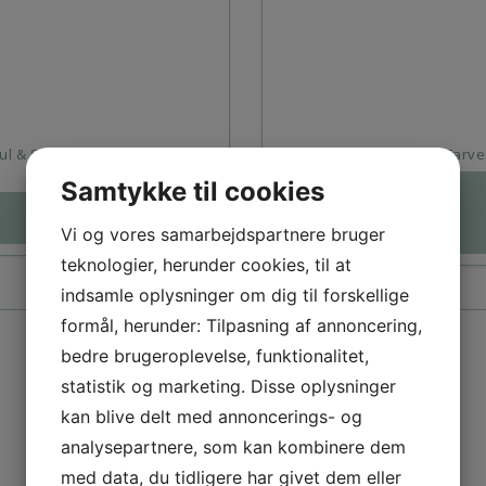
ul & Shark Merceriseret Polo 6
Paul & Shark Polo I 9 Farve
Farver
–
Samtykke til cookies
999,00
DKK
650,00
DKK
1.099,00
DKK
Vi og vores samarbejdspartnere bruger
teknologier, herunder cookies, til at
indsamle oplysninger om dig til forskellige
formål, herunder: Tilpasning af annoncering,
bedre brugeroplevelse, funktionalitet,
statistik og marketing. Disse oplysninger
kan blive delt med annoncerings- og
analysepartnere, som kan kombinere dem
med data, du tidligere har givet dem eller