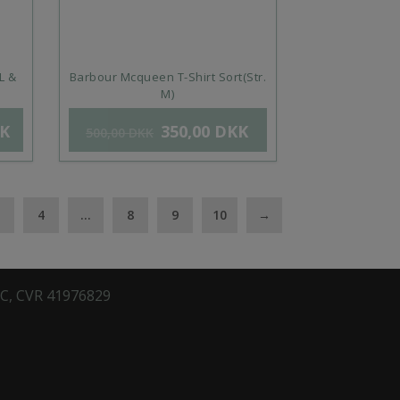
L &
Barbour Mcqueen T-Shirt Sort(Str.
M)
K
350,00
DKK
500,00
DKK
4
…
8
9
10
→
 C, CVR 41976829