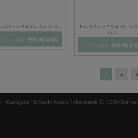
ul & Shark Polo(Str. XXL & 4XL)
Paul & Shark T-Shirt(Str. M, X
XXL)
999,00
DKK
.599,00
DKK
650,00
DK
1.149,00
DKK
1
2
3
/S - Klaregade 18/ Sankt Knuds Kirkestræde 15, 5000 Odense