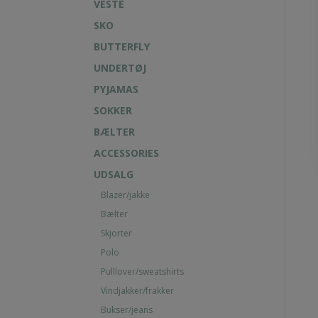
VESTE
SKO
BUTTERFLY
UNDERTØJ
PYJAMAS
SOKKER
BÆLTER
ACCESSORIES
UDSALG
Blazer/jakke
Bælter
Skjorter
Polo
Pulllover/sweatshirts
Vindjakker/frakker
Bukser/jeans