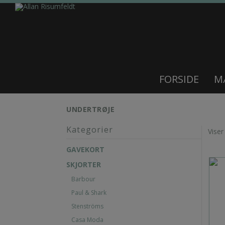
FORSIDE
M
UNDERTRØJE
Kategorier
Viser
GAVEKORT
SKJORTER
Barbour
Paul & Shark
Stenströms
Casa Moda