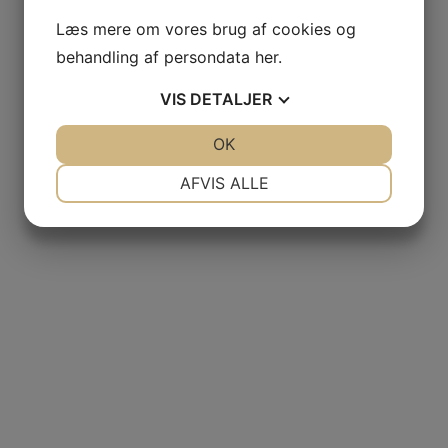
Læs mere om vores brug af cookies og
behandling af persondata
her
.
VIS
DETALJER
JA
NEJ
OK
JA
NEJ
NØDVENDIGE
PRÆFERENCER
AFVIS ALLE
JA
NEJ
JA
NEJ
MARKETING
STATISTIK