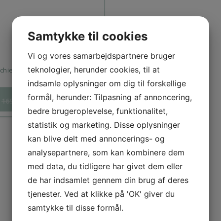
Samtykke til cookies
Vi og vores samarbejdspartnere bruger
teknologier, herunder cookies, til at
chiesser Tight I Hvid(Str. XL &
XXL)
indsamle oplysninger om dig til forskellige
formål, herunder: Tilpasning af annoncering,
99,00
DKK
169,00
DKK
bedre brugeroplevelse, funktionalitet,
statistik og marketing. Disse oplysninger
kan blive delt med annoncerings- og
analysepartnere, som kan kombinere dem
med data, du tidligere har givet dem eller
de har indsamlet gennem din brug af deres
tjenester. Ved at klikke på 'OK' giver du
samtykke til disse formål.