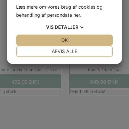
Læs mere om vores brug af cookies og
behandling af persondata
her
.
VIS
DETALJER
JA
NEJ
OK
JA
NEJ
NØDVENDIGE
PRÆFERENCER
AFVIS ALLE
JA
NEJ
JA
NEJ
MARKETING
STATISTIK
bour Strikket Handske I Oliven
Paul & Shark Cap
400,00
DKK
649,00
DKK
t in stock
Only 1 left in stock!