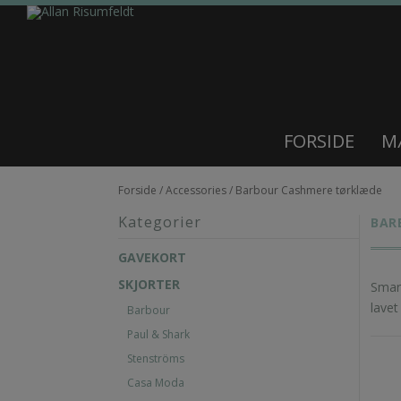
FORSIDE
M
Forside
/
Accessories
/ Barbour Cashmere tørklæde
Kategorier
BAR
GAVEKORT
SKJORTER
Smart
lave
Barbour
Paul & Shark
Stenströms
Casa Moda