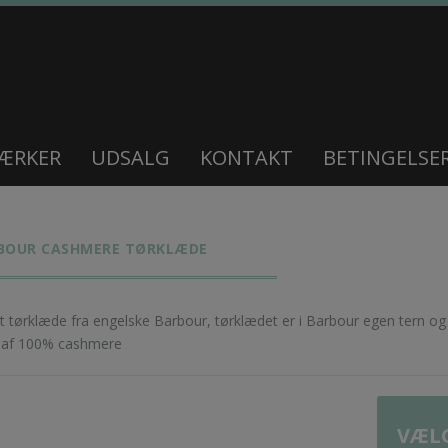
ÆRKER
UDSALG
KONTAKT
BETINGELSE
BOUR CASHMERE TØRKLÆDE
 tørklæde fra engelske Barbour, tørklædet er i Barbour egen tern og p
t af 100% cashmere
VÆLG