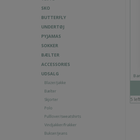
SKO
BUTTERFLY
UNDERTØJ
PYJAMAS
SOKKER
BÆLTER
ACCESSORIES
UDSALG
Bar
Blazer/jakke
Bælter
5 lef
Skjorter
Polo
Pulllover/sweatshirts
Vindjakker/frakker
Bukser/jeans