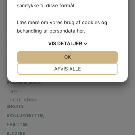
Stenströms
samtykke til disse formål.
Casa Moda
Eton
Læs mere om vores brug af cookies og
Viyella
behandling af persondata
her
.
POLOER
VIS
DETALJER
Paul & Shark
STRIK & SWEATSHIRTS
JA
NEJ
OK
JA
NEJ
Paul & Shark
NØDVENDIGE
PRÆFERENCER
Alan Paine
AFVIS ALLE
Van Heusen
JA
NEJ
JA
NEJ
BUKSER & JEANS
MARKETING
STATISTIK
Brax
Hansen & Jacob
SHORTS
BRYLLUP/FESTTØJ
HABITTER
BLAZERE