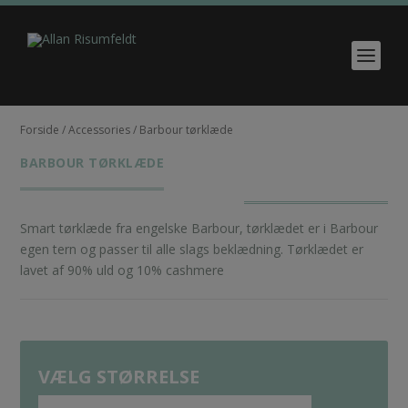
Forside
/
Accessories
/ Barbour tørklæde
BARBOUR TØRKLÆDE
Smart tørklæde fra engelske Barbour, tørklædet er i Barbour
egen tern og passer til alle slags beklædning. Tørklædet er
lavet af 90% uld og 10% cashmere
VÆLG STØRRELSE