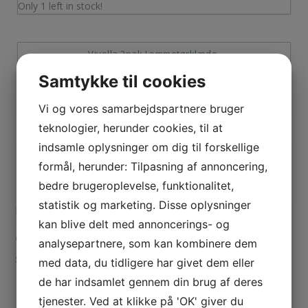
Only 1 left in stock!
Viyella 2pak Lommetørklæde.
Samtykke til cookies
125,00
DKK
Only 1 left in stock!
Vi og vores samarbejdspartnere bruger
teknologier, herunder cookies, til at
indsamle oplysninger om dig til forskellige
Paul & Shark Cap
formål, herunder: Tilpasning af annoncering,
649,00
DKK
bedre brugeroplevelse, funktionalitet,
statistik og marketing. Disse oplysninger
Only 1 left in stock!
Kategorier
kan blive delt med annoncerings- og
GAVEKORT
analysepartnere, som kan kombinere dem
SKJORTER
med data, du tidligere har givet dem eller
Barbour
de har indsamlet gennem din brug af deres
Paul & Shark
tjenester. Ved at klikke på 'OK' giver du