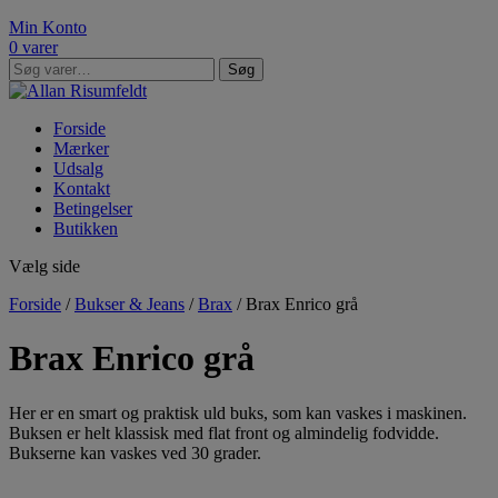
Min Konto
0 varer
Søg
Søg
efter:
Forside
Mærker
Udsalg
Kontakt
Betingelser
Butikken
Vælg side
Forside
/
Bukser & Jeans
/
Brax
/ Brax Enrico grå
Brax Enrico grå
Her er en smart og praktisk uld buks, som kan vaskes i maskinen.
Buksen er helt klassisk med flat front og almindelig fodvidde.
Bukserne kan vaskes ved 30 grader.