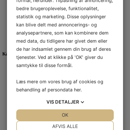
Eurex fløjlsbuks navy
formål, herunder: Tilpasning af annoncering,
bedre brugeroplevelse, funktionalitet,
1.299,00
DKK
statistik og marketing. Disse oplysninger
kan blive delt med annoncerings- og
Hiltl babyfløjl i 5 farver
analysepartnere, som kan kombinere dem
med data, du tidligere har givet dem eller
1.599,00
DKK
de har indsamlet gennem din brug af deres
Kategorier
tjenester. Ved at klikke på 'OK' giver du
samtykke til disse formål.
Gavekort
Skjorter
Barbour
Paul & Shark
Læs mere om vores brug af cookies og
Stenströms
behandling af persondata
her
.
Casa Moda
Eton
VIS
DETALJER
Viyella
Poloer
Paul & Shark
JA
NEJ
OK
JA
NEJ
Strik & Sweatshirts
Paul & Shark
NØDVENDIGE
PRÆFERENCER
AFVIS ALLE
Alan Paine