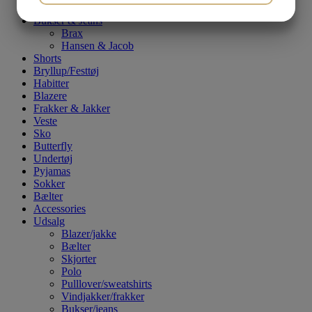
Van Heusen
JA
NEJ
JA
NEJ
Bukser & Jeans
Brax
MARKETING
STATISTIK
Hansen & Jacob
Shorts
Bryllup/Festtøj
Habitter
Blazere
Frakker & Jakker
Veste
Sko
Butterfly
Undertøj
Pyjamas
Sokker
Bælter
Accessories
Udsalg
Blazer/jakke
Bælter
Skjorter
Polo
Pulllover/sweatshirts
Vindjakker/frakker
Bukser/jeans