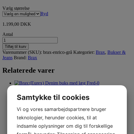
Vælg størrelse
Ryd
1.199,00
DKK
Antal
Brax
Enrico
Tilføj til kurv
grå
Varenummer (SKU):
brax-enrico-grå
Kategorier:
Brax
,
Bukser &
antal
Jeans
Brand:
Brax
Relaterede varer
Brax:(Eurex) Denim buks med læg
Samtykke til cookies
Fred(Str. 46, 48 & 28)
Vi og vores samarbejdspartnere bruger
999,00
DKK
teknologier, herunder cookies, til at
indsamle oplysninger om dig til forskellige