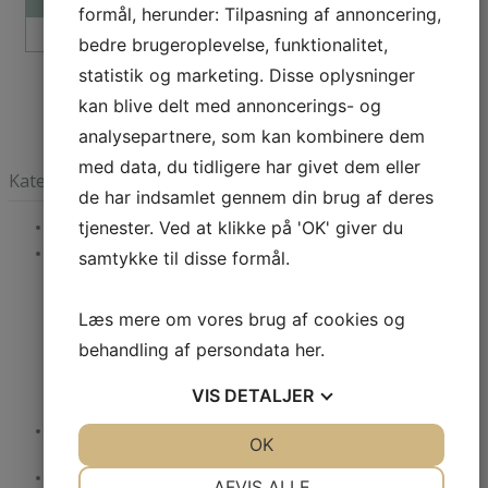
formål, herunder: Tilpasning af annoncering,
bedre brugeroplevelse, funktionalitet,
statistik og marketing. Disse oplysninger
kan blive delt med annoncerings- og
analysepartnere, som kan kombinere dem
med data, du tidligere har givet dem eller
Kategorier
de har indsamlet gennem din brug af deres
tjenester. Ved at klikke på 'OK' giver du
GAVEKORT
SKJORTER
samtykke til disse formål.
Barbour
Paul & Shark
Læs mere om vores brug af cookies og
Stenströms
behandling af persondata
her
.
Casa Moda
Eton
VIS
DETALJER
Viyella
POLOER
JA
NEJ
OK
JA
NEJ
Paul & Shark
NØDVENDIGE
PRÆFERENCER
STRIK & SWEATSHIRTS
AFVIS ALLE