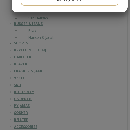
Paul & Shark
JA
NEJ
JA
NEJ
Alan Paine
MARKETING
STATISTIK
Van Heusen
BUKSER & JEANS
Brax
Hansen & Jacob
SHORTS
BRYLLUP/FESTTØJ
HABITTER
BLAZERE
FRAKKER & JAKKER
VESTE
SKO
BUTTERFLY
UNDERTØJ
PYJAMAS
SOKKER
BÆLTER
ACCESSORIES