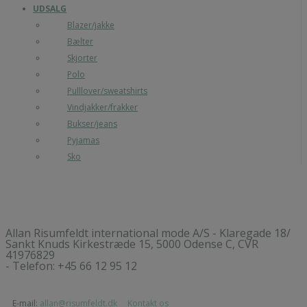
UDSALG
Blazer/jakke
Bælter
Skjorter
Polo
Pulllover/sweatshirts
Vindjakker/frakker
Bukser/jeans
Pyjamas
Sko
Allan Risumfeldt international mode A/S - Klaregade 18/
Sankt Knuds Kirkestræde 15, 5000 Odense C, CVR
41976829
- Telefon: +45 66 12 95 12
E-mail:
allan@risumfeldt.dk
Kontakt os