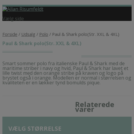
Vælg side
Forside
/
Udsalg
/
Polo
/ Paul & Shark polo(Str. XXL & 4XL)
Paul & Shark polo(Str. XXL & 4XL)
Smart sommer polo fra italienske Paul & Shark med de
maritime striber i navy og hvid, Paul & Shark har lavet et
lille twist med den orange stribe på kraven og logo på
brystet også i orange. Modellen er normal i størrelsen og
kvaliteten er en lækker tynd bomulds pique.
Relaterede
varer
VÆLG STØRRELSE