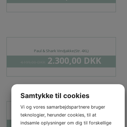
Paul & Shark Vindjakke(Str. 4XL)
2.300,00
DKK
4.199,00
DKK
Samtykke til cookies
Vi og vores samarbejdspartnere bruger
teknologier, herunder cookies, til at
Calida Kort Pyjamas Sæt(Str. XL)
450,00
DKK
indsamle oplysninger om dig til forskellige
699,00
DKK