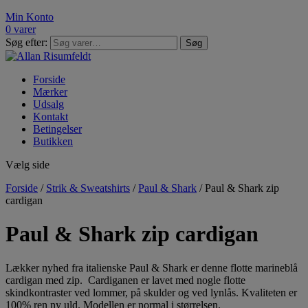
Min Konto
0 varer
Søg efter:
Søg
Forside
Mærker
Udsalg
Kontakt
Betingelser
Butikken
Vælg side
Forside
/
Strik & Sweatshirts
/
Paul & Shark
/ Paul & Shark zip
cardigan
Paul & Shark zip cardigan
Lækker nyhed fra italienske Paul & Shark er denne flotte marineblå
cardigan med zip. Cardiganen er lavet med nogle flotte
skindkontraster ved lommer, på skulder og ved lynlås. Kvaliteten er
100% ren ny uld. Modellen er normal i størrelsen.