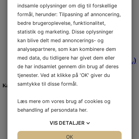
indsamle oplysninger om dig til forskellige
399,00
DKK
formål, herunder: Tilpasning af annoncering,
bedre brugeroplevelse, funktionalitet,
Paul & Shark strik
statistik og marketing. Disse oplysninger
kan blive delt med annoncerings- og
1.999,00
DKK
analysepartnere, som kan kombinere dem
med data, du tidligere har givet dem eller
Paul & Shark pullover(Str. M & 4XL)
de har indsamlet gennem din brug af deres
2.149,00
DKK
–
2.349,00
DKK
tjenester. Ved at klikke på 'OK' giver du
samtykke til disse formål.
Kategorier
Gavekort
Læs mere om vores brug af cookies og
Skjorter
Barbour
behandling af persondata
her
.
Paul & Shark
Stenströms
VIS
DETALJER
Casa Moda
Eton
JA
NEJ
OK
JA
NEJ
Viyella