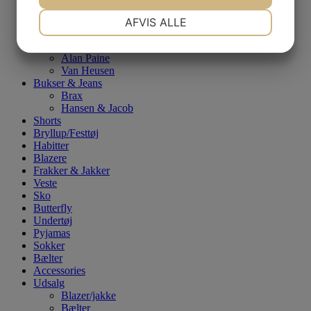
Poloer
NØDVENDIGE
PRÆFERENCER
Paul & Shark
AFVIS ALLE
Strik & Sweatshirts
JA
NEJ
JA
NEJ
Paul & Shark
Alan Paine
MARKETING
STATISTIK
Van Heusen
Bukser & Jeans
Brax
Hansen & Jacob
Shorts
Bryllup/Festtøj
Habitter
Blazere
Frakker & Jakker
Veste
Sko
Butterfly
Undertøj
Pyjamas
Sokker
Bælter
Accessories
Udsalg
Blazer/jakke
Bælter