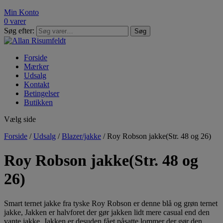
Min Konto
0 varer
Søg efter:
Søg
Forside
Mærker
Udsalg
Kontakt
Betingelser
Butikken
Vælg side
Forside
/
Udsalg
/
Blazer/jakke
/ Roy Robson jakke(Str. 48 og 26)
Roy Robson jakke(Str. 48 og
26)
Smart ternet jakke fra tyske Roy Robson er denne blå og grøn ternet
jakke, Jakken er halvforet der gør jakken lidt mere casual end den
vante jakke. Jakken er desuden fået påsatte lommer der gør den