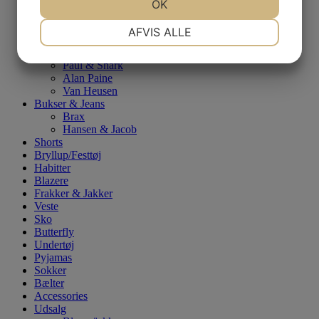
Eton
JA
NEJ
OK
JA
NEJ
Viyella
NØDVENDIGE
PRÆFERENCER
Poloer
AFVIS ALLE
Paul & Shark
Strik & Sweatshirts
JA
NEJ
JA
NEJ
Paul & Shark
MARKETING
STATISTIK
Alan Paine
Van Heusen
Bukser & Jeans
Brax
Hansen & Jacob
Shorts
Bryllup/Festtøj
Habitter
Blazere
Frakker & Jakker
Veste
Sko
Butterfly
Undertøj
Pyjamas
Sokker
Bælter
Accessories
Udsalg