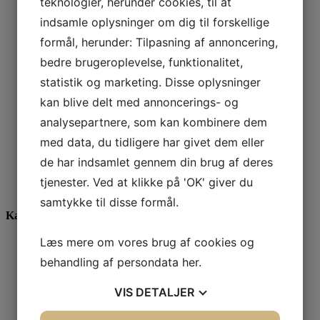
teknologier, herunder cookies, til at
Paul & Shark jakke(Str. 50)
indsamle oplysninger om dig til forskellige
3.999,00
DKK
1.999,00
DKK
formål, herunder: Tilpasning af annoncering,
Tilbud
bedre brugeroplevelse, funktionalitet,
Paul & Shark vindjakke(Str. 4XL)
statistik og marketing. Disse oplysninger
kan blive delt med annoncerings- og
4.199,00
DKK
2.300,00
DKK
analysepartnere, som kan kombinere dem
Tilbud
med data, du tidligere har givet dem eller
Calida kort pyjamas(Str.XL)
de har indsamlet gennem din brug af deres
tjenester. Ved at klikke på 'OK' giver du
699,00
DKK
350,00
DKK
samtykke til disse formål.
Kategorier
Læs mere om vores brug af cookies og
Gavekort
Skjorter
behandling af persondata
her
.
Barbour
Paul & Shark
VIS
DETALJER
Stenströms
Casa Moda