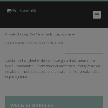
Forside
/
Udsalg
/
Sko
/ Salamander cognac sneaker
SALAMANDER COGNAC SNEAKER
Lækker vinternyhed er denne flotte glatskinds sneaker fra
tyske Salamander . Salamander er lavet med utrolig lækre da
de altid er med
stødabsorberende
såler. en flot sneaker både
til job og fritid.
VÆLG STØRRELSE