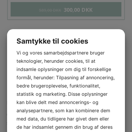
300,00
DKK
589,00
DKK
Samtykke til cookies
Hansen & Jacob Jeans(Str. 40/32)
599,00
DKK
1.299,00
DKK
Vi og vores samarbejdspartnere bruger
teknologier, herunder cookies, til at
indsamle oplysninger om dig til forskellige
formål, herunder: Tilpasning af annoncering,
Calida Kort Pyjamas(Str.XL)
bedre brugeroplevelse, funktionalitet,
350,00
DKK
statistik og marketing. Disse oplysninger
699,00
DKK
kan blive delt med annoncerings- og
Kategorier
analysepartnere, som kan kombinere dem
GAVEKORT
med data, du tidligere har givet dem eller
SKJORTER
de har indsamlet gennem din brug af deres
Barbour