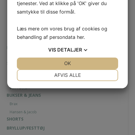
tjenester. Ved at klikke på 'OK' giver du
Paul & Shark
samtykke til disse formål.
Stenströms
Casa Moda
Læs mere om vores brug af cookies og
Eton
behandling af persondata
her
.
Viyella
POLOER
VIS
DETALJER
Paul & Shark
JA
NEJ
OK
JA
NEJ
STRIK & SWEATSHIRTS
Paul & Shark
NØDVENDIGE
PRÆFERENCER
AFVIS ALLE
Alan Paine
JA
NEJ
JA
NEJ
Van Heusen
MARKETING
STATISTIK
BUKSER & JEANS
Brax
Hansen & Jacob
SHORTS
BRYLLUP/FESTTØJ