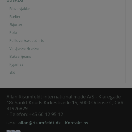
UDSALG
Blazer/jakke
Bælter
Skjorter
Polo
Pulllover/sweatshirts
Vindjakker/frakker
Bukser/jeans
Pyjamas
Sko
Allan Risumfeldt international mode A/S - Klaregade
18/ Sankt Knuds Kirkestræde 15, 5000 Odense C, CVR
41976829
- Telefon: +45 66 12 95 12
allan@risumfeldt.dk
Kontakt os
E-mail: