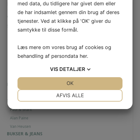
med data, du tidligere har givet dem eller
Kategorier
de har indsamlet gennem din brug af deres
GAVEKORT
tjenester. Ved at klikke på 'OK' giver du
SKJORTER
samtykke til disse formål.
Barbour
Paul & Shark
Læs mere om vores brug af cookies og
Stenströms
behandling af persondata
her
.
Casa Moda
VIS
DETALJER
Eton
Viyella
JA
NEJ
OK
JA
NEJ
POLOER
NØDVENDIGE
PRÆFERENCER
Paul & Shark
AFVIS ALLE
STRIK & SWEATSHIRTS
JA
NEJ
JA
NEJ
Paul & Shark
MARKETING
STATISTIK
Alan Paine
Van Heusen
BUKSER & JEANS