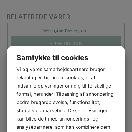
RELATEREDE VARER
Wellington Tweed Jakke
3.199,00
DKK
Samtykke til cookies
Vi og vores samarbejdspartnere bruger
Wellington Tweed Jakke
teknologier, herunder cookies, til at
3.199,00
DKK
indsamle oplysninger om dig til forskellige
formål, herunder: Tilpasning af annoncering,
bedre brugeroplevelse, funktionalitet,
statistik og marketing. Disse oplysninger
Wellington Hørjakke Navy
kan blive delt med annoncerings- og
1.499,00
DKK
analysepartnere, som kan kombinere dem
2.399,00
DKK