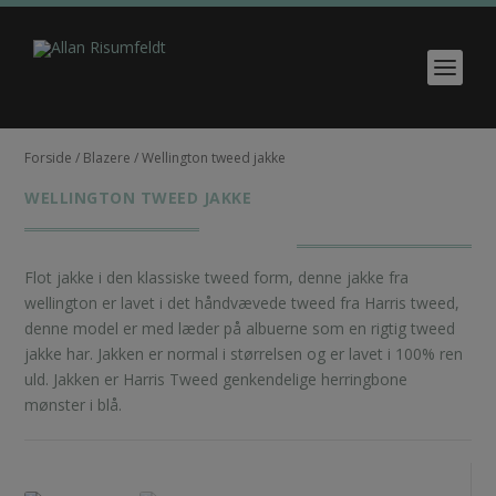
Forside
/
Blazere
/ Wellington tweed jakke
WELLINGTON TWEED JAKKE
Flot jakke i den klassiske tweed form, denne jakke fra
wellington er lavet i det håndvævede tweed fra Harris tweed,
denne model er med læder på albuerne som en rigtig tweed
jakke har. Jakken er normal i størrelsen og er lavet i 100% ren
uld. Jakken er Harris Tweed genkendelige herringbone
mønster i blå.