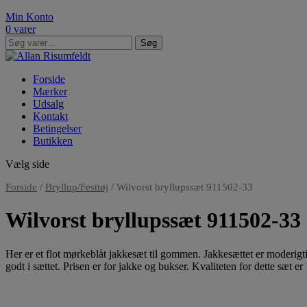
Min Konto
0 varer
Søg
Søg
efter:
Forside
Mærker
Udsalg
Kontakt
Betingelser
Butikken
Vælg side
Forside
/
Bryllup/Festtøj
/ Wilvorst bryllupssæt 911502-33
Wilvorst bryllupssæt 911502-33
Her er et flot mørkeblåt jakkesæt til gommen. Jakkesættet er moderigti
godt i sættet. Prisen er for jakke og bukser. Kvaliteten for dette sæt er