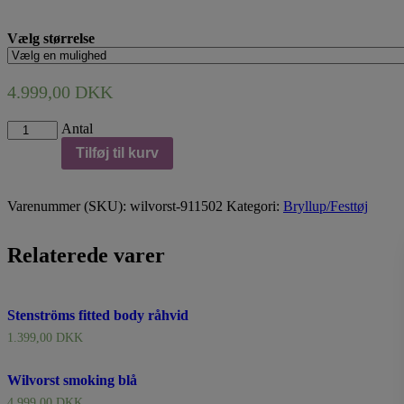
Vælg størrelse
4.999,00
DKK
Wilvorst
Antal
bryllupssæt
Tilføj til kurv
911502-
33
antal
Varenummer (SKU):
wilvorst-911502
Kategori:
Bryllup/Festtøj
Relaterede varer
Stenströms fitted body råhvid
1.399,00
DKK
Wilvorst smoking blå
4.999,00
DKK