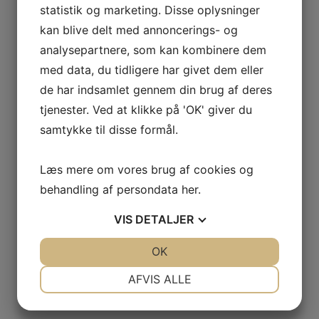
statistik og marketing. Disse oplysninger
kan blive delt med annoncerings- og
analysepartnere, som kan kombinere dem
med data, du tidligere har givet dem eller
de har indsamlet gennem din brug af deres
tjenester. Ved at klikke på 'OK' giver du
samtykke til disse formål.
Læs mere om vores brug af cookies og
behandling af persondata
her
.
VIS
DETALJER
JA
NEJ
OK
JA
NEJ
NØDVENDIGE
PRÆFERENCER
AFVIS ALLE
JA
NEJ
JA
NEJ