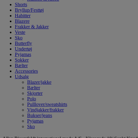
Shorts
Bryllup/Festtøj
Habitter
Blazere
Frakker & Jakker
Veste
Sko
Butterfly
Undertøj
Pyjamas
Sokker
Bælter
Accessories
Udsalg
Blazer/jakke
Bælter
Skjorter
Polo
Pulllover/sweatshirts
Vindjakker/frakker
Bukser/jeans
Pyjamas
Sko